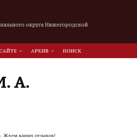
пального округа Нижегородской
 САЙТЕ
АРХИВ
ПОИСК
. А.
»
. Ждем ваших отзывов!