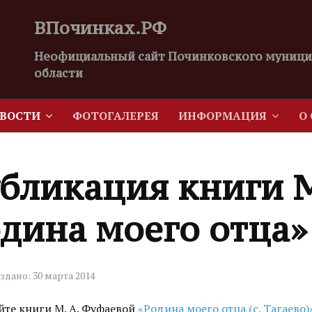
ВПочинках.РФ
Неофициальный сайт Починковского муници
области
ВОСТИ
ФОТОГАЛЕРЕЯ
ИНФОРМАЦИЯ
О
бликация книги М
дина моего отца»
здано: 30 марта 2014
йте книги М. А. Фуфаевой
«Родина моего отца (с. Тагаево)