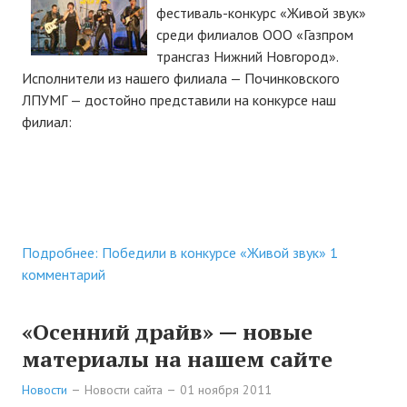
Новости Починок
фестиваль-конкурс «Живой звук»
среди филиалов ООО «Газпром
Новости культуры
трансгаз Нижний Новгород».
Наши новости
Исполнители из нашего филиала — Починковского
ЛПУМГ — достойно представили на конкурсе наш
ФОТОГАЛЕРЕЯ
филиал:
ИНФОРМАЦИЯ
О Починках
План Починок
Подробнее: Победили в конкурсе «Живой звук»
1
комментарий
Карта Починковского района
Схема Починок
«Осенний драйв» — новые
материалы на нашем сайте
О САЙТЕ
Новости
Новости сайта
01 ноября 2011
Контакты