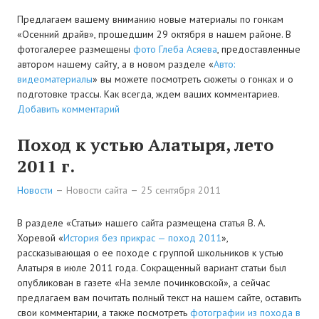
Предлагаем вашему вниманию новые материалы по гонкам
АРХИВ
«Осенний драйв», прошедшим 29 октября в нашем районе. В
фотогалерее размещены
фото Глеба Асяева
, предоставленные
Форум
автором нашему сайту, а в новом разделе «
Авто:
видеоматериалы
» вы можете посмотреть сюжеты о гонках и о
Авто
подготовке трассы. Как всегда, ждем ваших комментариев.
Добавить комментарий
Статьи
Поход к устью Алатыря, лето
Автоновости
2011 г.
Авто: видеоматериалы
Новости
Новости сайта
25 сентября 2011
Статьи
В разделе «Статьи» нашего сайта размещена статья В. А.
ПОИСК
Хоревой «
История без прикрас — поход 2011
»,
рассказывающая о ее походе с группой школьников к устью
Алатыря в июле 2011 года. Сокращенный вариант статьи был
опубликован в газете «На земле починковской», а сейчас
предлагаем вам почитать полный текст на нашем сайте, оставить
свои комментарии, а также посмотреть
фотографии из похода в