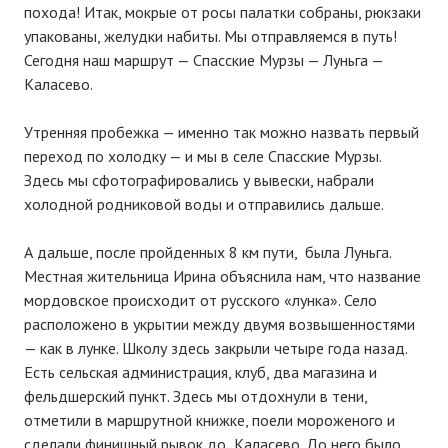
похода! Итак, мокрые от росы палатки собраны, рюкзаки
упакованы, желудки набиты. Мы отправляемся в путь!
Сегодня наш маршрут — Спасские Мурзы — Луньга —
Каласево.
Утренняя пробежка — именно так можно назвать первый
переход по холодку — и мы в селе Спасские Мурзы.
Здесь мы сфотографировались у вывески, набрали
холодной родниковой воды и отправились дальше.
А дальше, после пройденных 8 км пути, была Луньга.
Местная жительница Ирина объяснила нам, что название
мордовское происходит от русского «лунка». Село
расположено в укрытии между двумя возвышенностями 
— как в лунке. Школу здесь закрыли четыре года назад.
Есть сельская администрация, клуб, два магазина и
фельдшерский пункт. Здесь мы отдохнули в тени,
отметили в маршрутной книжке, поели мороженого и
сделали финишный рывок до Каласево. До него было