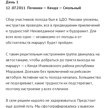
Новости Починок
День 1
12 .07.2011 Починки — Кендя — Смольный
Новости культуры
Сбор участников похода был в ЦДО. Рюкзаки уложены,
Наши новости
инструктаж проведён, все в предвкушении приключений
и трудностей! Неизведанное манит и будоражит. Для
ФОТОГАЛЕРЕЯ
всех ясно одно — независимо от погоды и от
обстоятельств маршрут будет пройден.
ИНФОРМАЦИЯ
С таким решительным настроением группа двинулась на
О Починках
автостанцию, чтобы добраться до пункта выхода на
План Починок
маршрут — с.Кендя Ичалковского района республики
Мордовия. Доехали без приключений на рейсовом
Карта Починковского района
автобусе. Активная часть похода началась. Большинство
не подозревают, какие трудности их подстерегают,
Схема Починок
поэтому настроение у всех отличное.
О САЙТЕ
В селе решили надолго не задерживаться. Предстоит
Контакты
ещё долгий путь. Мы сфотографировались у вывески