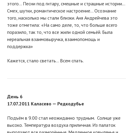
этого… Песни под гитару, смешные и страшные истории…
Смех, шутки, романтическое настроение… Осознание
того, насколько мы стали близки. Аня Андрейчева это
тоже отметила: «На само деле, то, что больше всего
поразило, так то, что все жили одной семьёй. Была
нереальная взаимовыручка, взаимопомощь и
поддержка»
Кажется, стало светать… Всем спать.
День 6
17.07.2011 Каласево — Редкодубье
Подъём в 9.00 стал неожиданно трудным. Солнце уже
высоко. Температура воздуха приличная. Из палаток
выползают все разморённые. Медленное ковылянье и