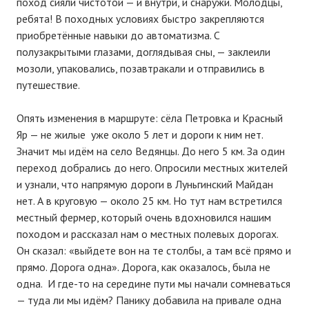
поход сияли чистотой — и внутри, и снаружи. Молодцы,
ребята! В походных условиях быстро закрепляются
приобретённые навыки до автоматизма. С
полузакрытыми глазами, доглядывая сны, — заклеили
мозоли, упаковались, позавтракали и отправились в
путешествие.
Опять изменения в маршруте: сёла Петровка и Красный
Яр — не жилые уже около 5 лет и дороги к ним нет.
Значит мы идём на село Ведянцы. До него 5 км. За один
переход добрались до него. Опросили местных жителей
и узнали, что напрямую дороги в Луньгинский Майдан
нет. А в круговую — около 25 км. Но тут нам встретился
местный фермер, который очень вдохновился нашим
походом и рассказал нам о местных полевых дорогах.
Он сказал: «выйдете вон на те столбы, а там всё прямо и
прямо. Дорога одна». Дорога, как оказалось, была не
одна. И где-то на середине пути мы начали сомневаться
— туда ли мы идём? Панику добавила на привале одна