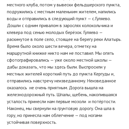
местного клуба, потом у вывески фельдшерского пункта,
АРХИВ
подружились с местным маленьким жителем, напились
воды и отправились в следующий пункт — с.Гуляево.
Форум
Дошли с одним привалом в зарослях колокольчика и
клевера под сенью молодых берёзок. Гуляево —
Авто
раскинутое в поле село, стоящее на берегу реки Алатырь.
Время было около шести вечера, отметку на
Статьи
маршрутной книжке никто нам не поставил. Мы опять
Автоновости
сфотографировались — уже около местной школы —
дабы доказать, что мы здесь были. Выспросили у
Авто: видеоматериалы
местных жителей короткий путь до пункта Кергуды и,
отправились навстречу неизведанному. Неизведанное
Статьи
оказалось не очень приятным. Дорога вышла на
ПОИСК
железнодорожный путь. Шпалы, щебень, накопившаяся
усталость принесли нам первые мозоли и потёртости.
Наконец, мы свернули на грунтовую дорогу. Она шла в
гору, но принесла нам облегчение — под ногами
устойчивая поверхность.