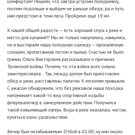
комфортом! Решили, что завтра устроим полуднёвку,
поспим подольше и выйдем не раньше обеда, да и путь
нам предстоял в тени леса. Пройдено ещё 19 км.
К нашей общей радости — есть хороший спуск к реке и
место для купания!!! Мы не только накупались, намылись,
но и выстирали нашу походную одежду — прокалённую
солнцем, пропитанную потом и пылью. Счастью не было
границ. Ольга Викторовна рассказывала о причинах
Троянской войны. Почему-то эта война всех сильно
заинтересовала… Так, между делом был приготовлен
обед и ужин, расставлены палатки. К мозолям привыкли.
С ужасом обнаружили, что без рюкзаков наша походка
напоминает какой-то вид спортивной ходьбы
(вперевалочку) в замедленном действии. Получился
такой ковыляющий лагерь. Вода в реке оказалась чистая,
купаться одно удовольствие.
Вечер был незабываемым. Отбой в 01.00, ну или около