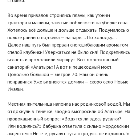
стоянки.
Во время привалов строились планы, как угоним
трактора и машины, занятые поблизости на уборке сена.
Хотелось всё дольше и дольше отдыхать. Подумалось о
пользе раннего подъёма — на заре…. По холодку….
Далее наш путь был прерван сногсшибающим ароматом
спелой клубники! Удержаться не было сил! Подкрепились
всласть и продолжили маршрут. Вот долгожданный
санаторий «Алатырь»! А вот и пешеходный мост.
Довольно большой — метров 70. Нам он очень
понравился. Уже виднеются домики — скоро село Новые
Ичалки.
Местная жительница напоила нас родниковой водой. Мы
отдохнули в тенёчке, заодно выспросили об Алатыре. На
провокационный вопрос: «Водятся ли здесь русалки?
Или водились?» бабушка ответила с сильно мордовским
акцентом: «Не-е-е, русалят тута отродясь не водилось!»