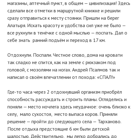
магазины, аптечный пункт, в общем — цивилизация! Здесь
сделали все отметки в маршрутной книжке и решили
сразу отправиться к месту стоянки. Пришли на берег
Алатыря. Искать красоту и удобства сил уже не было —
все рухнули в тенёчке с одной мыслью — поспать. Дал о
себе знать ранний подъём и переход в 17 км.
Отдохнули. Поспали. Честное слово, дома на кровати
так сладко не спится, как на земле с рюкзаком под
головой, с мозолями на ногах. Андрей Псалмов так и
написал о своём впечатлении от похода: «СПАЛ!»
Где-то часа через 2 отдохнувший организм приобрёл
способность рассуждать и строить планы. Огляделись и
поняли — место ночлега здесь неудачное: очень близко к
селу, мало сухостоя, место выпаса коров. Приняли
решение — пройти до следующего села — Тарханово.
После отдыха предстоящие 6 км были детской
шалостью. Действительно, мы легко добрались до