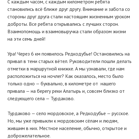
С каждым часом, с каждым километром ребята
становились всё ближе друг другу. Внимание и забота со
стороны друг друга стали настоящим жизненным уроком
доброты. Все ребята открывались с лучших сторон.
Взаимопомощь и взаимовыручка стали образом жизни
на эти семь дней!
Ура! Через 6 км появилось Редкодубье! Остановились на
привал в тени старых вётел. Руководители пошли делать
отметки в маршрутной книжке. А мы узнавали, где нам
расположиться на ночлег? Как оказалось, место было
только одно — буквально, в километре от нашего
привала — на берегу реки Алатырь и, совсем близко от
следующего села — Турдаково.
Турдаково — село мордовское, а Редкодубье — русское.
Но, мы уже привыкли к мордовским сёлам и людям,
жившим в них. Местное население, обычно, открытое и
доброжелательное.