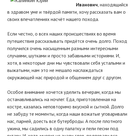
Иванович
, находящийся
в здравом уме и твёрдой памяти, хочу рассказать вам о
своих впечатлениях насчёт нашего похода.
Если честно, о всех наших происшествиях во время
путешествия рассказывать придётся очень долго. Поход
получился очень насыщенным разными интересными
случаями, шутками и просто забавными историями. И,
хотя, в некоторые дни мы чувствовали себя усталыми и
выжатыми, нам это не мешало наслаждаться
окружающей нас природой и общением друг с другом.
Особое внимание хочется уделить вечерам, когда мы
останавливались на ночлег. Еда, приготовленная на
костре, казалась неповторимо вкусной и сытной. Долго
не забуду те моменты, когда наши вожатые уговаривали
нас, парней, доесть все бутерброды. А после плотного
ужина, мы садились в одну палатку и пели песни под
гитару. И, хотя, многие не знали слов, подпевали все.