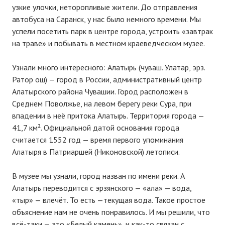
узкие улочки, неторопливые жители. До отправления
автобуса на Саранск, у нас было немного времени. Мы
успели посетить парк в центре города, устроить «завтрак
на траве» и побывать в местном краеведческом музее.
Узнали много интересного: Алатырь (чуваш. Улатар, эрз.
Ратор ош) — город в России, административный центр
Алатырского района Чувашии. Город расположен в
Среднем Поволжье, на левом берегу реки Сура, при
впадении в неё притока Алатырь. Территория города —
41,7 км². Официальной датой основания города
считается 1552 год — время первого упоминания
Алатыря в Патриаршей (Никоновской) летописи.
В музее мы узнали, город назван по имени реки. А
Алатырь переводится с эрзянского — «ала» — вода,
«тыр» — влечёт. То есть —текущая вода. Такое простое
объяснение нам не очень понравилось. И мы решили, что
всё-таки — это «Белый камень», и как-то связан с