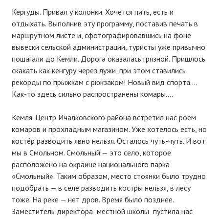
Кергуды. Привал у колонки. Хочется пить, есть и
отдыхать. Выполнив эту программу, поставив печать в
маршрутном листе и, сфотографировавшись на фоне
вывески сельской администрации, туристы уже привычно
пошагали до Кемли. Дорога оказалась грязной. Пришлось
скакать как кенгуру через лужи, при этом ставились
рекорды по прыжкам с рюкзаком! Новый вид спорта….
Как-то здесь сильно распространены комары….
Кемля. Центр Ичалковского района встретил нас роем
комаров и прохладным магазином. Уже хотелось есть, но
костёр разводить явно нельзя. Осталось чуть-чуть. И вот
мы в Смольном. Смольный — это село, которое
расположено на окраине национального парка
«Смольный». Таким образом, место стоянки было трудно
подобрать — в селе разводить костры нельзя, в лесу
тоже. На реке — нет дров. Время было позднее.
Заместитель директора местной школы пустила нас