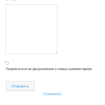
Новости Починок
Новости культуры
Наши новости
ФОТОГАЛЕРЕЯ
ИНФОРМАЦИЯ
О Починках
План Починок
Подписаться на уведомления о новых комментариях
Карта Починковского района
Схема Починок
Отправить
О САЙТЕ
JComments
Контакты