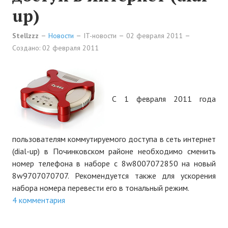
Новости Починок
up)
Новости культуры
Stellzzz
Новости
IT-новости
02 февраля 2011
Наши новости
Создано: 02 февраля 2011
ФОТОГАЛЕРЕЯ
ИНФОРМАЦИЯ
С 1 февраля 2011 года
О Починках
План Починок
пользователям коммутируемого доступа в сеть интернет
(dial-up) в Починковском районе необходимо сменить
Карта Починковского района
номер телефона в наборе с 8w8007072850 на новый
8w9707070707. Рекомендуется также для ускорения
Схема Починок
набора номера перевести его в тональный режим.
О САЙТЕ
4 комментария
Контакты