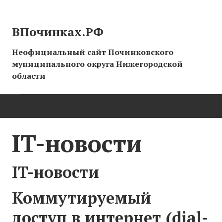
ВПочинках.РФ
Неофициальный сайт Починковского
муниципального округа Нижегородской
области
ГЛАВНАЯ
IT-новости
СТРАНИЦЫ ИСТОРИИ
IT-новости
НОВОСТИ
Коммутируемый
Новости сайта
доступ в интернет (dial-