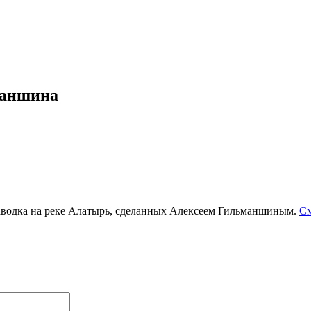
маншина
водка на реке Алатырь, сделанных Алексеем Гильманшиным.
См