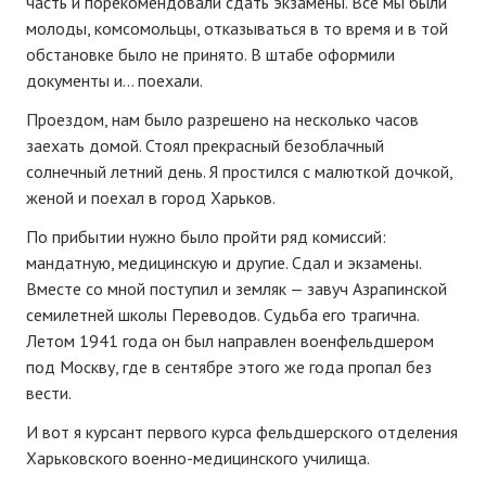
часть и порекомендовали сдать экзамены. Все мы были
молоды, комсомольцы, отказываться в то время и в той
обстановке было не принято. В штабе оформили
документы и… поехали.
Проездом, нам было разрешено на несколько часов
заехать домой. Стоял прекрасный безоблачный
солнечный летний день. Я простился с малюткой дочкой,
женой и поехал в город Харьков.
По прибытии нужно было пройти ряд комиссий:
мандатную, медицинскую и другие. Сдал и экзамены.
Вместе со мной поступил и земляк — завуч Азрапинской
семилетней школы Переводов. Судьба его трагична.
Летом 1941 года он был направлен военфельдшером
под Москву, где в сентябре этого же года пропал без
вести.
И вот я курсант первого курса фельдшерского отделения
Харьковского военно-медицинского училища.