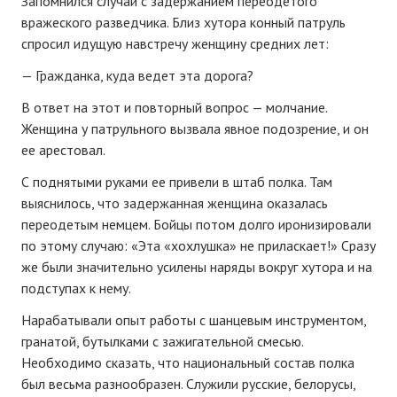
Запомнился случай с задержанием переодетого
вражеского разведчика. Близ хутора конный патруль
спросил идущую навстречу женщину средних лет:
— Гражданка, куда ведет эта дорога?
В ответ на этот и повторный вопрос — молчание.
Женщина у патрульного вызвала явное подозрение, и он
ее арестовал.
С поднятыми руками ее привели в штаб полка. Там
выяснилось, что задержанная женщина оказалась
переодетым немцем. Бойцы потом долго иронизировали
по этому случаю: «Эта «хохлушка» не приласкает!» Сразу
же были значительно усилены наряды вокруг хутора и на
подступах к нему.
Нарабатывали опыт работы с шанцевым инструментом,
гранатой, бутылками с зажигательной смесью.
Необходимо сказать, что национальный состав полка
был весьма разнообразен. Служили русские, белорусы,