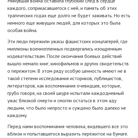
Минувшая война оставила глубокий след в сердце
каждого, соприкасавшегося с ней, и память об этих
трагических годах еще долго не будет заживать. Но есть
немного еще живущих людей, для которых это была
особая война.
Эти люди пережили ужасы фашистских концлагерей, где
миллионы военнопленных подвергались изощренным
издевательствам. После окончания боевых действий
вышло немало книг, кинофильмов и других свидетельств
о пережитом. В этом ряду особую ценность имеют не в
такой степени исследования историков, публицистов,
литераторов, как воспоминания очевидцев, которые,
грубо говоря, на своей шкуре испытали каждодневный
ужас близкой смерти и смогли остаться в этом аду
людьми, что было непросто и суждено было далеко не
каждому.
Перед нами воспоминания человека, видевшего все это
вблизи и попытавшегося выразить пережитое на бумаге.