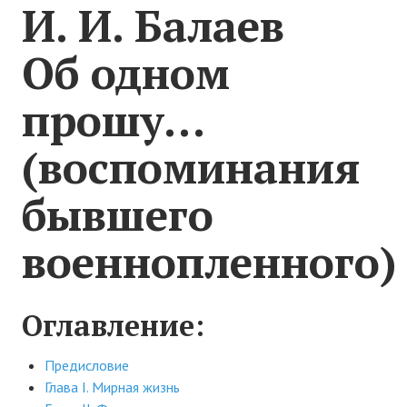
Новости Починок
И. И. Балаев
Новости культуры
Об одном
Наши новости
прошу…
ФОТОГАЛЕРЕЯ
(воспоминания
ИНФОРМАЦИЯ
бывшего
О Починках
военнопленного)
План Починок
Карта Починковского района
Оглавление:
Схема Починок
О САЙТЕ
Предисловие
Глава I. Мирная жизнь
Контакты