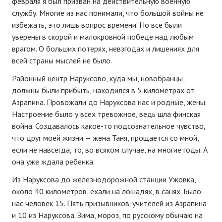
февраля я был призван на действительную военную
службу. Многие из нас понимали, что большой войны не
избежать, это лишь вопрос времени. Но все были
уверены в скорой и малокровной победе над любым
врагом. О больших потерях, невзгодах и лишениях для
всей страны мыслей не было.
Районный центр Наруксово, куда мы, новобранцы,
должны были прибыть, находился в 5 километрах от
Азрапина. Провожали до Наруксова нас и родные, жены.
Настроение было у всех тревожное, ведь шла финская
война. Создавалось какое-то подсознательное чувство,
что друг моей жизни — жена Таня, прощается со мной,
если не навсегда, то, во всяком случае, на многие годы. А
она уже ждала ребенка.
Из Наруксова до железнодорожной станции Ужовка,
около 40 километров, ехали на лошадях, в санях. Было
нас человек 15. Пять призывников-учителей из Азрапина
и 10 из Наруксова. Зима, мороз, по русскому обычаю на