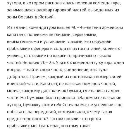
хутора, в котором располагалась полевая комендатура,
занимавшаяся расквартировкой частей, выведенных из
зоны боевых действий.
Из здания комендатуры вышел 40–45-летний армейский
капитан с полевыми петлицами, серьезными,
внимательными и уставшими глазами. Его окружили
прибывшие офицеры и солдаты из госпиталей, военных
училищ, отставшие по каким-то причинам от своих
частей. Человек 20–25. У всех к коменданту хутора один
вопрос — найти свою часть, соединение, как туда
добраться. Причем, каждый из нас называл номер своей
воинской части. Капитан, не называя номеров частей,
молча, каждому дает клочок бумаги, где написан адрес
части. На бумажке была приписка: «Запомните название
хутора, бумажку сожгите!» Сначала мы, не успевшие еще
побывать на передовой, недоумевали, к чему такая
предосторожность? Потом поняли, что среди
прибывших мог быть враг, поэтому такая