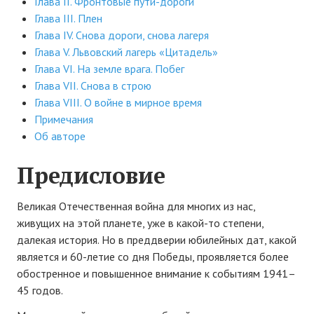
Глава II. Фронтовые пути-дороги
Глава III. Плен
АРХИВ
Глава IV. Снова дороги, снова лагеря
Глава V. Львовский лагерь «Цитадель»
Форум
Глава VI. На земле врага. Побег
Авто
Глава VII. Снова в строю
Глава VIII. О войне в мирное время
Статьи
Примечания
Об авторе
Автоновости
Предисловие
Авто: видеоматериалы
Статьи
Великая Отечественная война для многих из нас,
живущих на этой планете, уже в какой-то степени,
ПОИСК
далекая история. Но в преддверии юбилейных дат, какой
является и 60-летие со дня Победы, проявляется более
обостренное и повышенное внимание к событиям 1941–
45 годов.