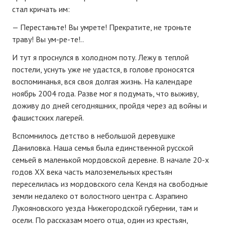
стал кричать им:
— Перестаньте! Вы умрете! Прекратите, не троньте
траву! Вы ум-ре-те!..
И тут я проснулся в холодном поту. Лежу в теплой
постели, уснуть уже не удастся, в голове проносятся
воспоминанья, вся своя долгая жизнь. На календаре
ноябрь 2004 года. Разве мог я подумать, что выживу,
доживу до дней сегодняшних, пройдя через ад войны и
фашистских лагерей.
Вспомнилось детство в небольшой деревушке
Даниловка. Наша семья была единственной русской
семьей в маленькой мордовской деревне. В начале 20-х
годов ХХ века часть малоземельных крестьян
переселилась из мордовского села Кендя на свободные
земли недалеко от волостного центра с. Азрапино
Лукояновского уезда Нижегородской губернии, там и
осели. По рассказам моего отца, один из крестьян,