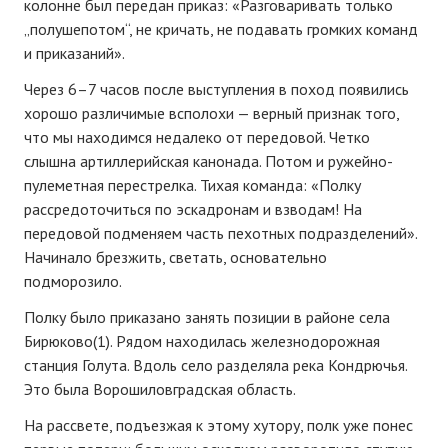
колонне был передан приказ: «Разговаривать только
„полушепотом“, не кричать, не подавать громких команд
и приказаний».
Через 6–7 часов после выступления в поход появились
хорошо различимые всполохи — верный признак того,
что мы находимся недалеко от передовой. Четко
слышна артиллерийская канонада. Потом и ружейно-
пулеметная перестрелка. Тихая команда: «Полку
рассредоточиться по эскадронам и взводам! На
передовой подменяем часть пехотных подразделений».
Начинало брезжить, светать, основательно
подморозило.
Полку было приказано занять позиции в районе села
Бирюково(1). Рядом находилась железнодорожная
станция Голута. Вдоль село разделяла река Кондрючья.
Это была Ворошиловградская область.
На рассвете, подъезжая к этому хутору, полк уже понес