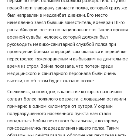
первые потери: большим осколком разворотило ступню
правой ноги главврачу санчасти полка, который сразу же
был направлен в медсанбат дивизии. Его место
немедленно занял бывший заместитель, военврач III-го
ранга Айларов, осетин по национальности. Такова ирония
военной судьбы: человек, который должен был
руководить медико-санитарной службой полка при
проведении боевых операций, сам оказался в первой же
перестрелке тяжелораненым и выбывшим на длительное
время из строя. Война показала, что потери среди
медицинского и санитарного персонала были очень
высоки, но об этом будет сказано позже.
Спешились, коноводов, в качестве которых назначили
солдат более пожилого возраста, с лошадьми оставили
примерно в одном километре от хутора. У окраин
полуразрушенного населенного пункта нам стали
попадаться бойцы пехотного батальона, к которому
присоединились подразделения нашего полка. Таким
образом, мы действовали в обороне как пехотная часть.