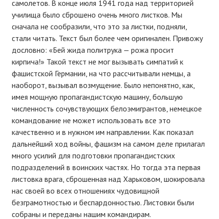
самолетов. В конце июля 1941 года над территорией
училища было сброшено очень много листков. Мы
сначала не сообразили, что это за листки, подняли,
стали читать. Текст был более чем оригинален. Привожу
дословно: «Бей жида политрука — рожа просит
кирпича!» Такой текст не мог вызывать симпатий к
фашистской Германии, на что рассчитывали немцы, а
наоборот, вызывал возмущение. Было непонятно, как,
имея мощную пропагандистскую машину, большую
численность сочувствующих белоэмигрантов, немецкое
командование не может использовать все это
качественно и в нужном им направлении. Как показал
дальнейший ход войны, фашизм на самом деле прилагал
много усилий для подготовки пропагандистских
подразделений в воинских частях. Но тогда эта первая
листовка врага, сброшенная над Харьковом, шокировала
нас своей во всех отношениях чудовищной
безграмотностью и беспардонностью. Листовки были
собраны и переданы нашим командирам.