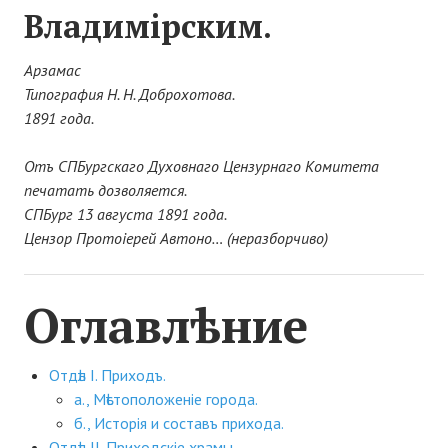
Владимірским.
Арзамас
Типография Н. Н. Доброхотова.
1891 года.
Отъ СПБургскаго Духовнаго Цензурнаго Комитета
печатать дозволяется.
СПБург 13 августа 1891 года.
Цензор Протоіерей Автоно… (неразборчиво)
Оглавлѣние
Отдѣл І. Приходъ.
а., Мѣстоположеніе города.
б., Исторія и составъ прихода.
Отдѣл ІІ. Приходскіе храмы.