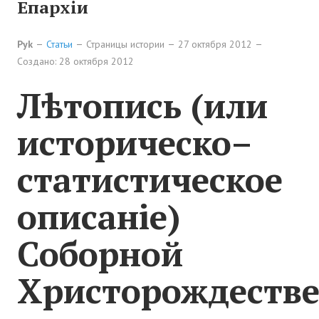
Новости Починок
Епархіи
Новости культуры
Pyk
Статьи
Страницы истории
27 октября 2012
Наши новости
Создано: 28 октября 2012
Лѣтопись (или
ФОТОГАЛЕРЕЯ
историческо–
ИНФОРМАЦИЯ
О Починках
статистическое
План Починок
описаніе)
Карта Починковского района
Соборной
Схема Починок
Христорождестве
О САЙТЕ
Контакты