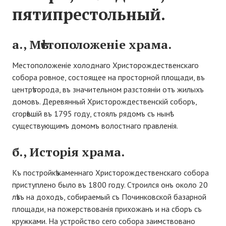
пятипрестольный.
а., Мѣстоположеніе храма.
Местоположеніе холоднаго Христорождественскаго
собора ровное, состоящее на просторной площади, въ
центрѣ города, въ значительном разстояніи отъ жилыхъ
домовъ. Деревянный Христорождественскій соборъ,
сгорѣвшій въ 1795 году, стоялъ рядомъ съ нынѣ
существующимъ домомъ волостнаго правленія.
б., Исторія храма.
Къ постройкѣ каменнаго Христорождественскаго собора
приступлено было въ 1800 году. Строился онъ около 20
лѣтъ на доходъ, собираемый съ Починковской базарной
площади, на пожерствованія прихожанъ и на сборъ съ
кружками. На устройство сего собора заимствовано