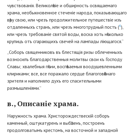
чувствованія. Великолѣпіе и обширность освящаемаго
храма, необыкновенное стеченіе народа, показывающаго
вѣру свою, или чрезъ продолжительное путешествіе изъ
6
отдаленныхъ странъ, или чрезъ многотрудный постъ (
),
или чрезъ требованіе святой воды, воска хоть нѣсколько
крупицъ отъ сгарающихъ свечей на лампады ліющагося.“
„Соборъ священниковъ въ блестящія ризы облеченныхъ
возносилъ благодарственныя молитвы свои къ Господу
Славы; хвалебныя пѣсни, воспѣваемыя воодушевленными
клириками; все, все поражало сердце благоговѣйнаго
зрителя и наполняло духъ его спасительными
размышленіями.”
в., Описаніе храма.
Наружность храма. Христорождествескій соборъ
каменный, оштукатуренъ и выбѣленъ, построенъ
продолговатымъ крестомъ, на восточной и западной