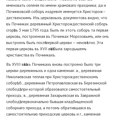
именовать селенія по имени храмоваго праздника; да и
Починковскій соборъ издревле именуется Христорож–
дественскимъ. Изъ церковныхъ документовъ видно, что
въ Починках деревянный Христорождественскій соборъ
сгорѣлъ 3 мая 1795 года. Былъ ли этотъ соборъ та первая
церковь, построенная въ Починках Морозовымъ, или онъ
выстроенъ былъ послѣ первой церкви — неизвѣстно. Эта
первая церковь въ ХVІІ вѣкѣ была зародышемъ
христіанства въ Починкахъ.
Въ ХVІІІ вѣкѣ въ Починкахъ вновь построено было три
церкви деревянныхъ и одна каменная: а., деревянная
Николаевская теплая при Христорождественскомъ
соборѣ; б., деревянная Петропавловская въ Березинской
слободѣ, при которой образовался самостоятельный
приходъ; в., деревянная Захарьевская въ Завражной
слободѣ, первоначально бывшая кладбищенской
соборнаго прихода, а потомъ обратившаяся въ
самостоятельную приходскую церковь и г., каменная