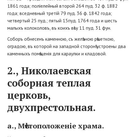
1861 года; поліелейный второй 264 пуд. 32 ф. 1882
года; вседневный третій 79 пуд. 36 ф. 1842 года;
четвертый 25 пуд.; пятый 15пуд. 1764 года и шесть
малыхъ колоколовъ, въ коихъ вѣсу 11 пуд. 31 фун.
Соборъ обнесенъ каменною, съ желѣзною рѣшеткою,
оградою, въ которой на западной сторонѣ устроены два
каменныхъ помѣщенія для караулки и кладовой.
2., Николаевская
соборная теплая
церковь,
двухпрестольная.
а., Мѣстоположеніе храма.