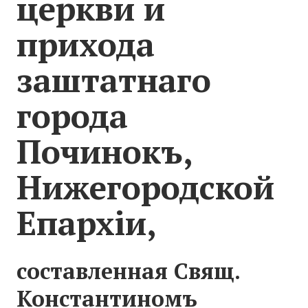
церкви и
АРХИВ
прихода
Форум
заштатнаго
Авто
города
Статьи
Починокъ,
Автоновости
Авто: видеоматериалы
Нижегородской
Статьи
Епархіи,
ПОИСК
составленная Свящ.
Константиномъ