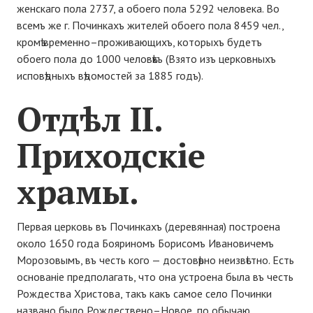
женскаго пола 2737, а обоего пола 5292 человека. Во
всемъ же г. Починкахъ жителей обоего пола 8459 чел.,
кромѣ временно–проживающихъ, которыхъ будетъ
обоего пола до 1000 человѣкъ (Взято изъ церковныхъ
исповѣдныхъ вѣдомостей за 1885 годъ).
Отдѣл ІІ.
Приходскіе
храмы.
Первая церковь въ Починкахъ (деревянная) построена
около 1650 года Бояриномъ Борисомъ Ивановичемъ
Морозовымъ, въ честь кого — достовѣрно неизвѣстно. Есть
основаніе предполагать, что она устроена была въ честь
Рождества Христова, такъ какъ самое село Починки
названо было Рождествено–Новое, по обычаю