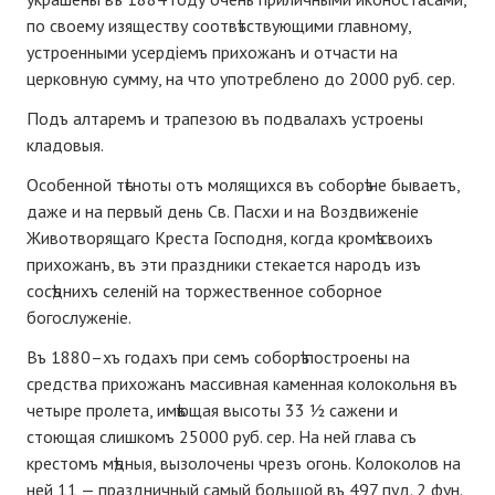
по своему изяществу соотвѣтствующими главному,
устроенными усердіемъ прихожанъ и отчасти на
церковную сумму, на что употреблено до 2000 руб. сер.
Подъ алтаремъ и трапезою въ подвалахъ устроены
кладовыя.
Особенной тѣсноты отъ молящихся въ соборѣ не бываетъ,
даже и на первый день Св. Пасхи и на Воздвиженіе
Животворящаго Креста Господня, когда кромѣ своихъ
прихожанъ, въ эти праздники стекается народъ изъ
сосѣднихъ селеній на торжественное соборное
богослуженіе.
Въ 1880–хъ годахъ при семъ соборѣ построены на
средства прихожанъ массивная каменная колокольня въ
четыре пролета, имѣющая высоты 33 ½ сажени и
стоющая слишкомъ 25000 руб. сер. На ней глава съ
крестомъ мѣдныя, вызолочены чрезъ огонь. Колоколов на
ней 11 — праздничный самый большой въ 497 пуд. 2 фун.