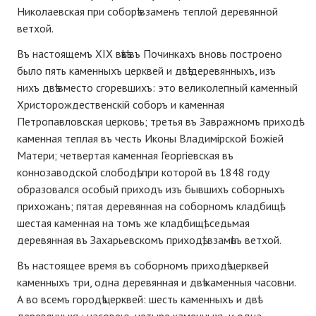
Николаевская при соборѣ взаменъ теплой деревянной
ветхой.
Въ настоящемъ ХІХ вѣкѣ въ Починкахъ вновь построено
было пять каменныхъ церквей и двѣ деревянныхъ, изъ
нихъ двѣ вместо сгоревшихъ: это великолепный каменный
Христорождественскій соборъ и каменная
Петропавловская церковь; третья въ Завражномъ приходѣ
каменная теплая въ честь Иконы Владимірской Божіей
Матери; четвертая каменная Георгіевская въ
коннозаводской слободѣ, при которой въ 1848 году
образовался особый приходъ изъ бывшихъ соборныхъ
прихожанъ; пятая деревянная на соборномъ кладбищѣ;
шестая каменная на томъ же кладбищѣ; седьмая
деревянная въ Захарьевскомъ приходѣ, взамѣнъ ветхой.
Въ настоящее время въ соборномъ приходѣ церквей
каменныхъ три, одна деревянная и двѣ каменныя часовни.
А во всемъ городѣ церквей: шесть каменныхъ и двѣ