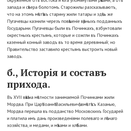
окруженное отъ востока и юга упомянутыми рѣками, а отъ
запада и сѣвера болотомъ. Старожилы разсказываютъ,
что на этомъ мѣстѣ въ старину жили татары и здѣсь же
Пугачевцы казнили черезъ повѣшеніе вѣрныхъ подданныхъ
Государыни. Пугачевцы были въ Починкахъ, взбунтовали
окрестныхъ крестьянъ, которые и сожгли въ Починкахъ
казенный конный заводъ въ то время деревянный; но
Правительство заставило крестьянъ выстроить новый
заводъ.
б., Исторія и составъ
прихода.
Въ XVІІ вѣкѣ на мѣстности занимаемой Починками жили
Мордва. При Царѣ Іоаннѣ Васильевичѣ, вмѣстѣ съ Казанью,
Мордва перешла въ подданство Московскихъ Государей
и платила имъ дань произведеніями полеваго и лѣснаго
хозяйства, и медами, и мѣхами и хлѣбами.