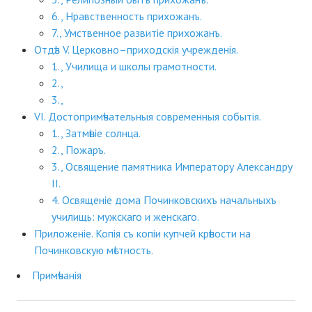
6., Нравственность прихожанъ.
7., Умственное развитіе прихожанъ.
Отдѣл V. Церковно–приходскія учрежденія.
1., Училища и школы грамотности.
2.,
3.,
VІ. Достопримѣчательныя современныя событія.
1., Затмѣніе солнца.
2., Пожаръ.
3., Освящение памятника Императору Александру
ІІ.
4. Освященіе дома Починковскихъ начальныхъ
училищь: мужскаго и женскаго.
Приложеніе. Копія съ копіи купчей крѣпости на
Починковскую мѣстность.
Примѣчанія