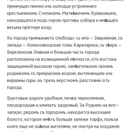
преимущественно изъ колодца устроеннаго
крестьяниномъ Степаномъ Матвѣевичемъ Куликовымъ,
находящагося подъ горою противъ собора и имѣющаго
весьма пріятную воду.
Къ городу примыкаютъ слободы: съ юга — Завражная, съ
запада — Коннозаводская тожъ Карачариха, съ сѣвера —
Березенская. Главная и большая часть города
расположена на возвышенной мѣстности, отъ востока
защищенной высокою горою, замѣчательною своимъ
родникомъ съ прекрасною водою, вытекающею изъ
вершины горы, въ трехъ верстномъ разстояніи отъ
города.
Грунтовыя дороги удобныя, почва черноземная,
плодородная и климатъ здоровый. За Руднею на юго–
западе, рядомъ съ городомъ, находится высохшее
болото, которое имѣетъ большія залежи торфа, польза
коего еще не оцѣнена жителями, не смотря на оскуденіе