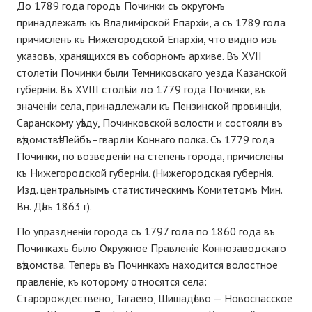
До 1789 года городъ Починки съ округомъ
принадлежалъ къ Владимірской Епархіи, а съ 1789 года
причисленъ къ Нижегородской Епархіи, что видно изъ
указовъ, хранящихся въ соборномъ архиве. Въ XVІІ
столетіи Починки были Темниковскаго уезда Казанской
губерніи. Въ XVІІІ столѣтіи до 1779 года Починки, въ
значеніи села, принадлежали къ Пензинской провинціи,
Саранскому уѣзду, Починковской волости и состояли въ
вѣдомствѣ Лейбъ–гвардіи Коннаго полка. Съ 1779 года
Починки, по возведеніи на степень города, причислены
къ Нижегородской губерніи. (Нижегородская губернія.
Изд. центральнымъ статистическимъ Комитетомъ Мин.
Вн. Дѣлъ 1863 г).
По упраздненіи города съ 1797 года по 1860 года въ
Починкахъ было Окружное Правленіе Коннозаводскаго
вѣдомства. Теперь въ Починкахъ находится волостное
правленіе, къ которому относятся села:
Старорождествено, Тагаево, Шишадѣево — Новоспасское