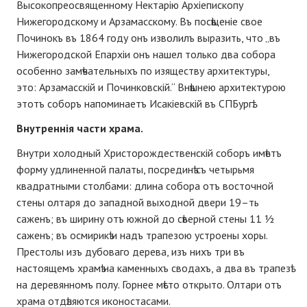
Высокопреосвященному Нектарію Архіепископу
Нижегородскому и Арзамасскому. Въ посѣщеніе свое
Починокъ въ 1864 году онъ изволилъ выразить, что „въ
Нижегородской Епархіи онъ нашел только два собора
особенно замѣчательныхъ по изяществу архитектуры,
это: Арзамасскій и Починковскій.“ Внѣшнею архитектурою
этотъ соборъ напоминаетъ Исакіевскій въ СПБургѣ.
Внутреннія части храма.
Внутри холодный Христорождественскій соборъ имѣетъ
форму удлиненной палаты, посрединѣ съ четырьмя
квадратными столбами: длина собора отъ восточной
стены олтаря до западной выходной двери 19–ть
саженъ; въ ширину отъ южной до сѣверной стены 11 ½
саженъ; въ осмирикѣ и надъ трапезою устроены хоры.
Престолы изъ дубоваго дерева, изъ нихъ три въ
настоящемъ храмѣ на каменныхъ сводахъ, а два въ трапезѣ
на деревянномъ полу. Горнее мѣсто открыто. Олтари отъ
храма отдѣляются иконостасами.