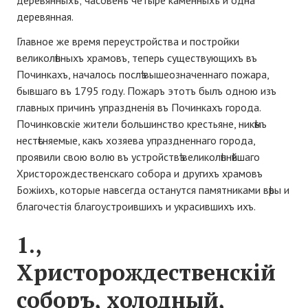
деревянныхъ; часовенъ четыре каменныхъ и одна
деревянная.
Главное же время переустройства и постройки
великолѣпныхъ храмовъ, теперь существующихъ въ
Починкахъ, началось послѣ вышеозначеннаго пожара,
бывшаго въ 1795 году. Пожаръ этотъ былъ одною изъ
главных причинъ упраздненія въ Починкахъ города.
Починковскіе жители большинство крестьяне, никѣмъ
нестѣсняемые, какъ хозяева упраздненнаго города,
проявили свою волю въ устройствѣ великолѣпнѣйшаго
Христорождественскаго собора и другихъ храмовъ
Божіихъ, которые навсегда останутся памятниками вѣры и
благочестія благоустроившихъ и украсившихъ ихъ.
1.,
Христорождественскій
соборъ, холодный,