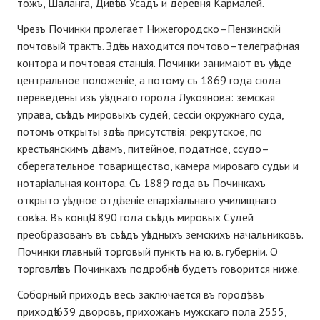
тожъ, Шаланга, Дивѣев Усадъ и деревня Кармалей.
Чрезъ Починки пролегает Нижегородско–Пензинскій
почтовый трактъ. Здѣсь находится почтово–телеграфная
контора и почтовая станція. Починки занимают въ уѣзде
центральное положеніе, а потому съ 1869 года сюда
переведены изъ уѣзднаго города Лукоянова: земская
управа, съѣздъ мировыхъ судей, сессіи окружнаго суда,
потомъ открыты здѣсь присутствія: рекрутское, по
крестьянскимъ дѣламъ, питейное, податное, ссудо–
сберегательное товарищество, камера мироваго судьи и
нотаріальная контора. Съ 1889 года въ Починкахъ
открыто уѣздное отдѣленіе епархіальнаго училищнаго
совѣта. Въ концѣ 1890 года съѣздъ мировых Судей
преобразованъ въ съѣздъ уѣздныхъ земскихъ начальниковъ.
Починки главный торговый пунктъ на ю. в. губерніи. О
торговлѣ въ Починкахъ подробнѣе будетъ говорится ниже.
Соборный приходъ весь заключается въ городѣ; въ
приходѣ 639 дворовъ, прихожанъ мужскаго пола 2555,