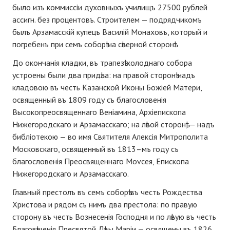
было изъ коммиссіи духовныхъ училищъ 27500 рублей
ассигн. без процентовъ. Строителем — подрядчикомъ
былъ Арзамасскій купецъ Василій Монаховъ, который и
погребенъ при семъ соборѣ на сѣверной сторонѣ.
До окончанія кладки, въ трапезѣ холоднаго собора
устроены были два придѣла: на правой сторонѣ надъ
кладовою въ честь Казанской Иконы Божіей Матери,
освященный въ 1809 году съ благословенія
Высокопреосвященнаго Веніамина, Архіепископа
Нижегородскаго и Арзамасскаго; на лѣвой сторонѣ, — надъ
библіотекою — во имя Святителя Алексія Митрополита
Московскаго, освященный въ 1813–мъ году съ
благословенія Преосвященнаго Моvсея, Епископа
Нижегородскаго и Арзамасскаго.
Главный престолъ въ семъ соборѣ въ честь Рождества
Христова и рядом съ нимъ два престола: по правую
сторону въ честь Вознесенія Господня и по лѣвую въ честь
Благовѣщенія Пресвятой Дѣвы Маріи — освящены въ 1826