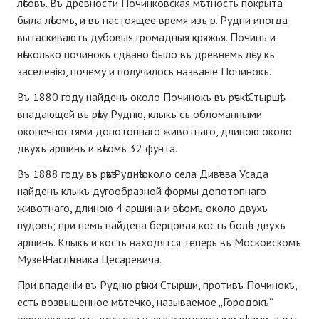
лѣсовъ. Въ древности Починковская мѣстность покрыта
была лѣсомъ, и въ настоящее время изъ р. Рудни иногда
вытаскиваютъ дубовыя громадныя кряжья. Починъ и
нѣсколько починокъ сдѣлано было въ древнемъ лѣсу къ
заселенію, почему и получилось названіе Починокъ.
Въ 1880 году найденъ около Починокъ въ рѣчкѣ Стыршѣ,
впадающей въ рѣку Рудню, клыкъ съ обломанными
оконечностями допотопнаго животнаго, длиною около
двухъ аршинъ и вѣсомъ 32 фунта.
Въ 1888 году въ рѣкѣ Руднѣ около села Дивѣева Усада
найденъ клыкъ дугообразной формы допотопнаго
животнаго, длиною 4 аршина и вѣсомъ около двухъ
пудовъ; при немъ найдена берцовая костъ болѣе двухъ
аршинъ. Клыкъ и кость находятся теперь въ Московскомъ
Музеѣ Наслѣдника Цесаревича.
При впаденіи въ Рудню рѣчки Стырши, противъ Починокъ,
есть возвышенное мѣстечко, называемое „Городокъ“