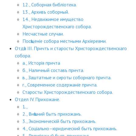
12., Соборная библіотека.
13., Архивъ соборный.
14., Недвижимое имущество
Христорождественскаго собора.
Несчастные случаи.
Посѣщеніе собора местными Архіереями.
Отдѣл ІІІ. Причтъ и старосты Христорождественскаго
собора.
а., Исторія причта
б., Наличный составъ причта.
в., Заштатные и сироты соборнаго причта.
г., Современное содержаніе причта.
Старосты Христорождественскаго собора.
Отдел ІV. Прихожане.
1.,
2., Внѣшний бытъ прихожанъ.
3., Экономическій бытъ прихожанъ.
4., Соціально–юридический бытъ прихожанъ.
5., Религіозный бытъ прихожанъ.