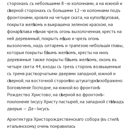
сторонахъ съ небольшими 8–ю колоннами, а на южной и
сѣверной сторонахъ съ большими 12–ю колоннами подъ
фронтонами, кровля на четыре ската, на куполѣ дуговая,
покрыта желѣзомъ и выкрашена зеленою краскою, на
фонарѣ глава мѣдная чрезъ огонь вызолоченная, крестъ на
ней деревянный, покрытъ мѣдью и чрезъ огонь
вызолоченъ, надъ олтаремъ и трапезою небольшія главы,
которыя покрыты бѣлымъ желѣзомъ, кресты на нихъ
деревянные также покрыты бѣлымъ желѣзомъ, оконъ въ
четыре света 44, входы съ трехъ сторонъ возвышенные
съ тремя растворчатыми дверями западной, южной и
сѣверной, на восточной сторонѣ по штукатуркѣ изображено
Богоявленіе Господне, на южной во фронтонѣ–
Рождество Христово, на сѣверной во фронтонѣ —
поклоненіе Іисусу Христу пастырей, на западной стѣнѣ надъ
дверью — Де–Іисусъ.
Архитектура Христорождественскаго собора (въ стилѣ
итальянскомъ) очень понравилась