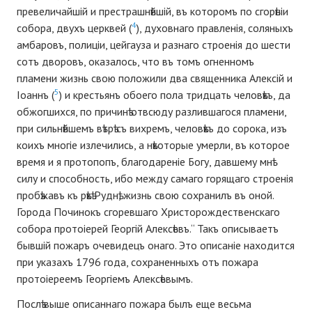
превеличайшій и престрашнѣйшій, въ которомъ по сгорѣніи
4
собора, двухъ церквей (
), духовнаго правленія, соляныхъ
амбаровъ, полиціи, цейгауза и разнаго строенія до шести
сотъ дворовъ, оказалось, что въ томъ огненномъ
пламени жизнь свою положили два священника Алексій и
5
Іоаннъ (
) и крестьянъ обоего пола тридцать человѣкъ, да
обжогшихся, по причинѣ отвсюду разлившагося пламени,
при сильнѣйшемъ вѣтрѣ съ вихремъ, человѣкъ до сорока, изъ
коихъ многіе излечились, а нѣкоторые умерли, въ которое
время и я протопопъ, благодареніе Богу, давшему мнѣ
силу и способность, ибо между самаго горящаго строенія
пробѣжавъ къ рѣкѣ Руднѣ, жизнь свою сохранилъ въ оной.
Города Починокъ сгоревшаго Христорождественскаго
собора протоіерей Георгій Алексѣевъ.“ Такъ описываетъ
бывшій пожаръ очевидецъ онаго. Это описаніе находится
при указахъ 1796 года, сохраненныхъ отъ пожара
протоіереемъ Георгіемъ Алексѣевымъ.
Послѣ выше описаннаго пожара былъ еще весьма