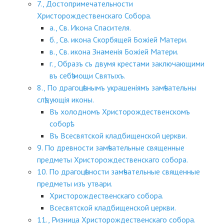
7., Достопримечательности
Христорождественскаго Собора.
а., Св. Икона Спасителя.
б., Св. икона Скорбящей Божіей Матери.
в., Св. икона Знаменія Божіей Матери.
г., Образъ съ двумя крестами заключающими
въ себѣ мощи Святыхъ.
8., По драгоцѣннымъ украшеніямъ замѣчательны
слѣдующія иконы.
Въ холодномъ Христорождественскомъ
соборѣ.
Въ Всесвятской кладбищенской церкви.
9. По древности замѣчательные священные
предметы Христорождественскаго собора.
10. По драгоцѣнности замѣчательные священные
предметы изъ утвари.
Христорождественскаго собора.
Всесвятской кладбищенской церкви.
11., Ризница Христорождественскаго собора.