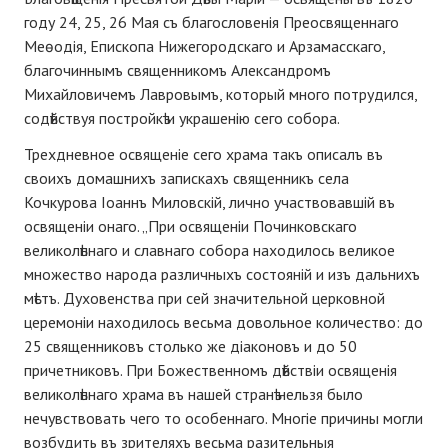
году 24, 25, 26 Мая съ благословенія Преосвященнаго
Меѳодія, Епископа Нижегородскаго и Арзамасскаго,
благочиннымъ священникомъ Александромъ
Михайловичемъ Лавровымъ, который много потрудился,
содѣйствуя постройкѣ и украшенію сего собора.
Трехдневное освященіе сего храма такъ описалъ въ
своихъ домашнихъ запискахъ священникъ села
Кочкурова Іоаннъ Миловскій, лично участвовавшій въ
освященіи онаго. „При освященіи Починковскаго
великолѣпнаго и славнаго собора находилось великое
множество народа различныхъ состояній и изъ дальнихъ
мѣстъ. Духовенства при сей значительной церковной
церемоніи находилось весьма довольное количество: до
25 священниковъ столько же діаконовъ и до 50
причетниковъ. При Божественномъ дѣйствіи освященія
великолѣпнаго храма въ нашей странѣ нельзя было
нечувствовать чего то особеннаго. Многіе причины могли
возбудить въ зрителяхъ весьма разительныя