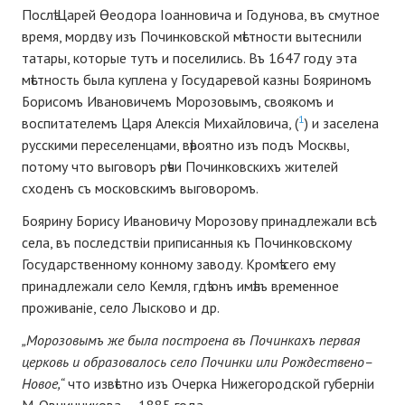
Послѣ Царей Ѳеодора Іоанновича и Годунова, въ смутное
время, мордву изъ Починковской мѣстности вытеснили
татары, которые тутъ и поселились. Въ 1647 году эта
мѣстность была куплена у Государевой казны Бояриномъ
Борисомъ Ивановичемъ Морозовымъ, своякомъ и
1
воспитателемъ Царя Алексія Михайловича, (
) и заселена
русскими переселенцами, вѣроятно изъ подъ Москвы,
потому что выговоръ рѣчи Починковскихъ жителей
сходенъ съ московскимъ выговоромъ.
Боярину Борису Ивановичу Морозову принадлежали всѣ
села, въ последствіи приписанныя къ Починковскому
Государственному конному заводу. Кромѣ сего ему
принадлежали село Кемля, гдѣ онъ имѣлъ временное
проживаніе, село Лысково и др.
„Морозовымъ же была построена въ Починкахъ первая
церковь и образовалось село Починки или Рождествено–
Новое,“
что извѣстно изъ Очерка Нижегородской губерніи