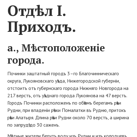
Отдѣл І.
Приходъ.
а., Мѣстоположеніе
города.
Починки заштатный городъ 3–го Благочинническаго
округа, Лукояновскаго уѣзда, Нижегородской губерніи,
отстоитъ отъ губернскаго города Нижняго Новгорода на
217 верстъ, отъ уѣзднаго города Лукоянова на 47 верстъ.
Городъ Починки расположенъ по обѣимъ берегамъ рѣки
Рудни, при впаденіи рѣчки Помалатки въ Рудню, притокъ
рѣки Алатыря. Длина рѣки Рудни около 70 верстъ, а ширина
по запрудѣ до 30 саженъ.
Мѣстные жители берутъ воду изъ Рудни и изъ колодцевъ,