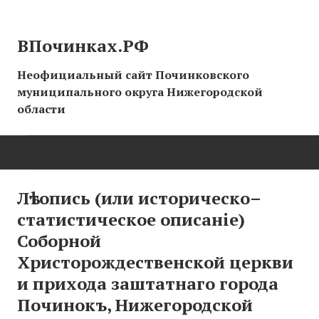
ВПочинках.РФ
Неофициальный сайт Починковского
муниципального округа Нижегородской
области
ГЛАВНАЯ
Лѣтопись (или историческо–
статистическое описаніе)
СТРАНИЦЫ ИСТОРИИ
Соборной
Христорождественской церкви
НОВОСТИ
и прихода заштатнаго города
Новости сайта
Починокъ, Нижегородской