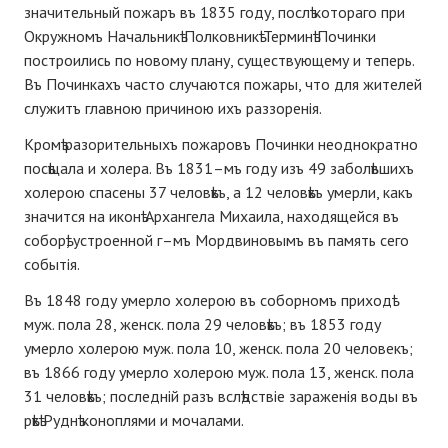
значительный пожаръ въ 1835 году, послѣ котораго при
Окружномъ Начальникѣ Полковникѣ Терминѣ Починки
построились по новому плану, существующему и теперь.
Въ Починкахъ часто случаются пожары, что для жителей
служитъ главною причиною ихъ раззоренія.
Кромѣ разорительныхъ пожаровъ Починки неоднократно
посѣщала и холера. Въ 1831–мъ году изъ 49 заболѣвшихъ
холерою спасены 37 человѣкъ, а 12 человѣкъ умерли, какъ
значится на иконѣ Архангела Михаила, находящейся въ
соборѣ, устроенной г–мъ Мордвиновымъ въ память сего
событія.
Въ 1848 году умерло холерою въ соборномъ приходѣ
муж. пола 28, женск. пола 29 человѣкъ; въ 1853 году
умерло холерою муж. пола 10, женск. пола 20 человекъ;
въ 1866 году умерло холерою муж. пола 13, женск. пола
31 человѣкъ; последній разъ вслѣдствіе зараженія воды въ
рѣкѣ Руднѣ коноплями и мочалами.