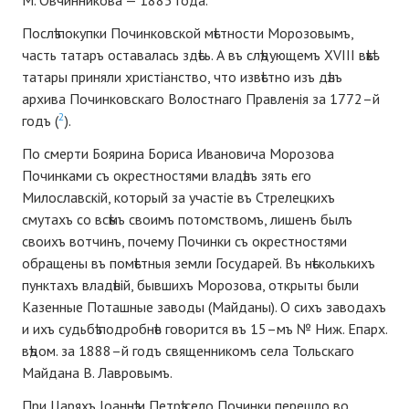
М. Овчинникова — 1885 года.
Послѣ покупки Починковской мѣстности Морозовымъ,
часть татаръ оставалась здѣсь. А въ слѣдующемъ XVІІІ вѣкѣ
татары приняли христіанство, что извѣстно изъ дѣлъ
архива Починковскаго Волостнаго Правленія за 1772–й
2
годъ (
).
По смерти Боярина Бориса Ивановича Морозова
Починками съ окрестностями владѣлъ зять его
Милославскій, который за участіе въ Стрелецкихъ
смутахъ со всѣмъ своимъ потомствомъ, лишенъ былъ
своихъ вотчинъ, почему Починки съ окрестностями
обращены въ помѣстныя земли Государей. Въ нѣсколькихъ
пунктахъ владѣній, бывшихъ Морозова, открыты были
Казенные Поташные заводы (Майданы). О сихъ заводахъ
и ихъ судьбѣ подробнѣе говорится въ 15–мъ № Ниж. Епарх.
вѣдом. за 1888–й годъ священникомъ села Тольскаго
Майдана В. Лавровымъ.
При Царяхъ Іоаннѣ и Петрѣ село Починки перешло во