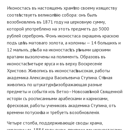
Иконостасъ въ настоящемъ храмѣ по своему изяществу
соотвѣтствуетъ великолѣпію собора: онъ былъ
возобновленъ въ 1871 году на церковную сумму,
которой употреблено на этотъ предметъ до 3000
рублей серебромъ. Фонъ иконостаса окрашенъ краскою
подъ цвѣтъ матоваго золота, а колонны — 14 большихъ и
12 малыхъ, рѣзьба на иконостасѣ съ рѣзными царскими
вратами вызолочены на полиментъ. Образовъ въ
иконостасѣ четыре яруса и въ верху Воскресеніе
Христово. Живопись въ иконостасѣ высокая, работы
академика Александра Васильевича Ступина. Стѣнная
живопись по штукатуркѣ, изображающая разные
предметы и событія изъ Ветхо–Новозавѣтной Священной
исторіи съ росписанными арабесками и карнизами,
фресковая, работы учениковъ академика Ступина, отъ
времени потускнѣла и требуетъ возобновленія.
Четыре столба, поддерживающіе своды храма,
украшены въ 1884 году очень приличными иконостасами,