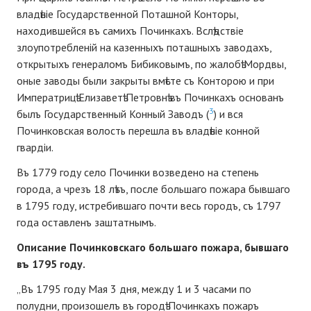
владѣніе Государственной Поташной Конторы,
находившейся въ самихъ Починкахъ. Вслѣдствіе
злоупотребленій на казенныхъ поташныхъ заводахъ,
открытыхъ генераломъ Бибиковымъ, по жалобѣ Мордвы,
оные заводы были закрыты вмѣсте съ Конторою и при
Императрицѣ Елизаветѣ Петровнѣ въ Починкахъ основанъ
3
былъ Государственный Конный Заводъ (
) и вся
Починковская волость перешла въ владѣніе конной
гвардіи.
Въ 1779 году село Починки возведено на степень
города, а чрезъ 18 лѣтъ, после большаго пожара бывшаго
в 1795 году, истребившаго почти весь городъ, съ 1797
года оставленъ заштатнымъ.
Описание Починковскаго большаго пожара, бывшаго
въ 1795 году.
„Въ 1795 году Мая 3 дня, между 1 и 3 часами по
полудни, произошелъ въ городѣ Починкахъ пожаръ