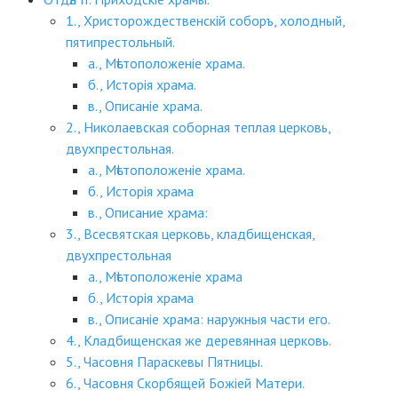
1., Христорождественскій соборъ, холодный,
пятипрестольный.
а., Мѣстоположеніе храма.
б., Исторія храма.
в., Описаніе храма.
2., Николаевская соборная теплая церковь,
двухпрестольная.
а., Мѣстоположеніе храма.
б., Исторія храма
в., Описание храма:
3., Всесвятская церковь, кладбищенская,
двухпрестольная
а., Мѣстоположеніе храма
б., Исторія храма
в., Описаніе храма: наружныя части его.
4., Кладбищенская же деревянная церковь.
5., Часовня Параскевы Пятницы.
6., Часовня Скорбящей Божіей Матери.