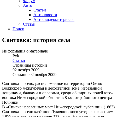
Форум
Авто
Статьи
Автоновости
Авто: видеоматериалы
Статьи
Поиск
Саитовка: история села
Информация о материале
Pyk
Статьи
Страницы истории
02 ноября 2009
Создано: 02 ноября 2009
Саитовка — село, расположенное на территории Окско-
Волжского междуречья в лесостепной зоне, изрезанной
лощинами, балками и оврагами, среди обширных полей юго-
востока Нижегородской области в 8 км. от районного центра
Починки.
В «Списке населённых мест Нижегородской губернии» (1863)
Саитовка — село казённое Лукояновского уезда с населением
1 955 человек, включающие 232 двора. Наравне с сёлами