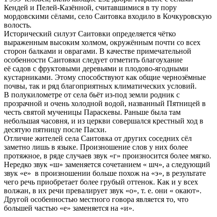
Кендей и Пелей-Казённой, считавшимися в ту пору
мордовскими сёлами, село Саитовка входило в Кочкуровскую
волость.
Исторический силуэт Саитовки определяется чётко
выраженным высоким холмом, окружённым почти со всех
сторон балками и оврагами. В качестве примечательной
особенности Саитовки следует отметить благоухание
её садов с фруктовыми деревьями и плодово-ягодными
кустарниками. Этому способствуют как общие чернозёмные
почвы, так и ряд благоприятных климатических условий.
В полукилометре от села бьёт из-под земли родник с
прозрачной и очень холодной водой, названный Пятницей в
честь святой мученицы Параскевы. Раньше была там
небольшая часовня, и из церкви совершался крестный ход в
десятую пятницу после Пасхи.
Отличие жителей села Саитовка от других соседних сёл
заметно лишь в языке. Произношение слов у них более
протяжное, в ряде случаев звук «г» произносится более мягко.
Нередко звук «ш» заменяется сочетанием « шч», а следующий
звук «е» в произношении больше похож на «э», в результате
чего речь приобретает более грубый оттенок. Как и у всех
волжан, в их речи превалирует звук «о», т. е. они « окают».
Другой особенностью местного говора является то, что
большей частью «е» заменяется на «и».