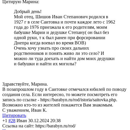
Цитирую Марина:
Добрый день!
Мой отец, Шишов Иван Степанович родился в
1927 г в селе Саитовка и почти каждое лето с 1962
года до 1976 приезжала к его родителям, моим
бабушке Марии и дедушке Степану( он был без
одной руки, т к был ранен при форсировании
Днепра когда воевал во время ВОВ)
Очень хочу узнать про своих дальних
родственников и понять живо ли это село? И
можно ли туда доехать и найти дом моих дедушки
и бабушки и найти их могилы?
Здравствуйте, Марина.
В позапрошлом году в Саитовке отмечался юбилей по поводу
создания села. Если интересно, то можете посмотреть его
запись по ссылке - https://barabyn.ru/rod/istoria/saitovka.php.
Возможно кто-то из жителей покажется Вам знакомым.
С уважением, Иван К.
Цитировать
+1
#28
Иван
30.12.2024 20:38
Ссылка на сайт: https://barabyn.ru/rod/