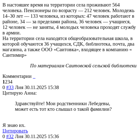
В настояшее время на территории села проживают 564
человека. Пенсионеры по возрасту — 212 человек. Молодежь
14–30 лет — 133 человека, из которых: 47 человек работают в
районе, 34 — за пределами района, 36 человек — учащиеся,
12 человек — не заняты, 4 молодых человека проходят службу
в армии.
На территории села находятся общеобразовательная школа, в
которой обучаются 36 учащихся, СДК, библиотека, почта, два
магазина, а также ООО «Саитовка», входящее в компанию «
Сантимир»
По материалам Саитовской сельской библиотеки
Комментарии
1
2
3
4
0
#33
Лия
30.11.2025 15:38
Цитирую Анна:
Здравствуйте! Мои родственники Лебедевы,
может есть тот кто слышал о такой фамилии?
Я знаю их.
Цитировать
0
#32
Лия
30.11.2025 15:36