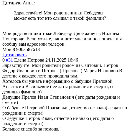
Цитирую Анна:
Здравствуйте! Мои родственники Лебедевы,
может есть тот кто слышал о такой фамилии?
Мои родственники тоже Лебедеву. Двое живут в Нижнем
Новгороде. Если хотите, напишите мне или позвоните, и я
сообщу вам адрес или телефон.
Мой 8 9063587618
Цитировать
0
#31
Елена Петрова
24.11.2025 16:46
Здравствуйте! Мои родители родом из Саитовки. Петров
Федор Иванович и Петрова ( Прелова ) Мария Ивановна.В
детстве я каждое лето проводила там.
Хотелось бы узнать информацию о бабушке Преловой
Анастасии Васильевне ( ее даты рождения и смерти, ее
девичью фамилию)
Дедушке Прелов Иван Степанович ( его даты рождения и
смерти)
О бабушке Петровой Прасковьи , отчество не знаю( ее даты о
рождении и смерти)
О дедушке Петров Иван, отчество не знаю ( его даты о
рождении и смерти)
Большое спасибо за помощь!