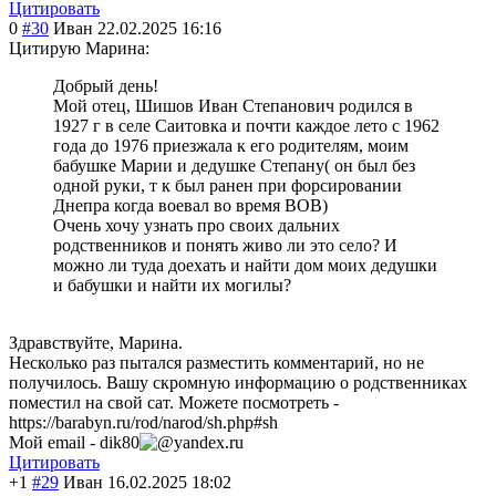
Цитировать
0
#30
Иван
22.02.2025 16:16
Цитирую Марина:
Добрый день!
Мой отец, Шишов Иван Степанович родился в
1927 г в селе Саитовка и почти каждое лето с 1962
года до 1976 приезжала к его родителям, моим
бабушке Марии и дедушке Степану( он был без
одной руки, т к был ранен при форсировании
Днепра когда воевал во время ВОВ)
Очень хочу узнать про своих дальних
родственников и понять живо ли это село? И
можно ли туда доехать и найти дом моих дедушки
и бабушки и найти их могилы?
Здравствуйте, Марина.
Несколько раз пытался разместить комментарий, но не
получилось. Вашу скромную информацию о родственниках
поместил на свой сат. Можете посмотреть -
https://barabyn.ru/rod/narod/sh.php#sh
Мой email -
dik80
yandex.ru
Цитировать
+1
#29
Иван
16.02.2025 18:02