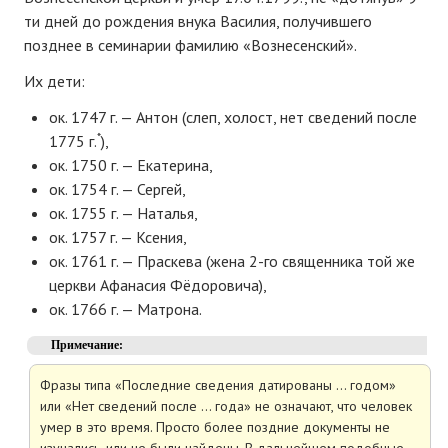
ти дней до рождения внука Василия, получившего
позднее в семинарии фамилию «Вознесенский».
Их дети:
ок. 1747 г. — Антон (слеп, холост, нет сведений после
*
1775 г.
),
ок. 1750 г. — Екатерина,
ок. 1754 г. — Сергей,
ок. 1755 г. — Наталья,
ок. 1757 г. — Ксения,
ок. 1761 г. — Праскева (жена 2-го священника той же
церкви Афанасия Фёдоровича),
ок. 1766 г. — Матрона.
Примечание:
Фразы типа «Последние сведения датированы … годом»
или «Нет сведений после … года» не означают, что человек
умер в это время. Просто более поздние документы не
изучались, или не были найдены. В дальнейшем подобные