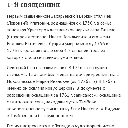
1-й священник
Первым священником Захарьевской церкви стал Лев
(Левонтий) Ипатович, родившийся ок. 1730 г. в семье
пономаря Христорождественской церкви села Тагаево
(Старорождествено) Ипата Васильевича и его жены
Евдокии Матвеевны. Супруги умерли между 1756 и
1775 гг., оставив после себя 4-х сыновей, трое из
которых стали священнослужителями.
Левонтий был старшим из них. В 1756 г. он служил
дьячком в Тагаеве и был женат на дочери крестьянина с.
Новоспасское Марии Ивановне (ок. 1726 г. р.). В 1762 г.
именно он освятил новую церковь. В документе о
разрешении освящения за 1761 г. записано: «…освящение
отдать оного села, находящемуся в Тамбове
новопосвящённому священнику Льву Ипатову…». Видимо
в Тамбове он и был рукоположен.
Его имя встречается в «Легенде о чудотворной иконе