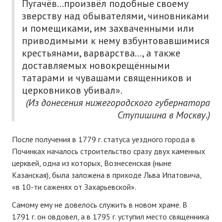
Пугачёв…произвёл подобные своему
зверству над обывателями, чиновниками
и помещиками, им захваченными или
приводимыми к нему взбунтовавшимися
крестьянами, варварства…, а также
доставляемых новокрещёнными
татарами и чувашами священников и
церковников убивал».
(Из донесения нижегородского губернатора
Ступишина в Москву.)
После получения в 1779 г. статуса уездного города в
Починках началось строительство сразу двух каменных
церквей, одна из которых, Вознесенская (ныне
Казанская), была заложена в приходе Льва Ипатовича,
«в 10-ти саженях от Захарьевской».
Самому ему не довелось служить в новом храме. В
1791 г. он овдовел, а в 1795 г. уступил место священника