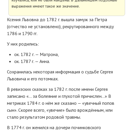
выражения имеют такое же значение.
Ксения Львовна до 1782 г. вышла замуж за Петра
(отчество не установлено), рекрутированного между
1786 и 1790 гг.
У них родились:
ок. 1782 г. — Матрона,
ок. 1787 г. — Анна.
Сохранилась некоторая информация о судьбе Сергея
Львовича и его потомках.
В ревизских сказках за 1782 г. после имени Сергея
записано «… за болеяние и глухотой причислен…» В
метриках 1784 г. о нём же сказано — «увечный попов
сын». Скорее всего, «увечие» было врождённым, или
стало результатом родовой травмы.
В 1774 г. он женился на дочери починковского