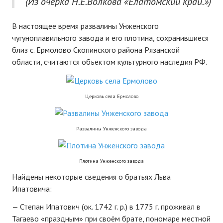
(Из очерка Н.Е.Волкова «Елатомский край.»)
В настоящее время развалины Унженского
чугуноплавильного завода и его плотина, сохранившиеся
близ с. Ермолово Скопинского района Рязанской
области, считаются объектом культурного наследия РФ.
Церковь села Ермолово
Развалины Унженского завода
Плотина Унженского завода
Найдены некоторые сведения о братьях Льва
Ипатовича:
— Степан Ипатович (ок. 1742 г. р.) в 1775 г. проживал в
Тагаево «праздным» при своём брате, пономаре местной