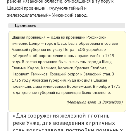
района Рязанской области), относящейся в ту пору к
*
Шацкой провинции
, «чугунолитейный и
железоделательный» Унженский завод.
Примечание:
Шацкая провинция — одна из провинций Российской
империи. Центр — город Шацк. Была образована в составе
Азовской губернии по указу Петра I «Об устройстве
губерний и об определении в оныя правителей» в 1719
году. В состав провинции были включены города Шацк,
Елатьма, Кадом, Касимов, Керенск, Красная Слобода,
Наровчат, Темников, Троицкий острог и Залесский стан. В
1725 году Азовская губерния, куда входила Шацкая
провинция, стала именоваться Воронежской. В ноябре 1775
года деление губерний на провинции было отменено.
(Материал взят из Википедии.)
«Для сооружения железной плотины
реке Унже, для возведения кирпичных
стен вокруг завода, постройки доменных