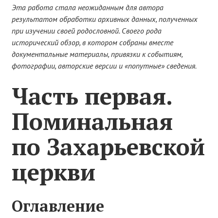
Новости Починок
Эта работа стала неожиданным для автора
результатом обработки архивных данных, полученных
Новости культуры
при изучении своей родословной. Cвоего рода
Наши новости
исторический обзор, в котором собраны вместе
документальные материалы, привязки к событиям,
ФОТОГАЛЕРЕЯ
фотографии, авторские версии и «попутные» сведения.
Часть первая.
ИНФОРМАЦИЯ
О Починках
Поминальная
План Починок
по Захарьевской
Карта Починковского района
церкви
Схема Починок
О САЙТЕ
Оглавление
Контакты