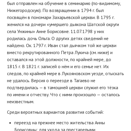
был отправлен на обучение в семинарию (по-видимому,
Нижегородскую). По возвращении в 1794 г. был
посвящён в пономари Захарьевской церкви. В 1795 г.
женился на дочери «умершего дьякона Шатской округи
села Унжины» Анне Борисовне. 11.07.1798 у них
родилась дочь Ольга. О других детях сведений не
найдено. Ок. 1797 г. Иван стал дьячком той же церкви
вместо рекрутированного Петра Лукича (см. ниже) и
оставался на этой должности, по крайней мере, до
1815 г. В 1821 г. записей о нём и его семье нет. Их
следов, по крайней мере в Лукояновском уезде, отыскать
не удалось. Версия о переезде в Тагаево не
подтвердилась — в тамошней церкви служил его тёзка
по имени и отчеству. Что с ними произошло — осталось
неизвестным.
Среди вероятных вариантов развития событий:
переезд на прежнее место жительства Анны
Борисовны: для ухода за престарелыми