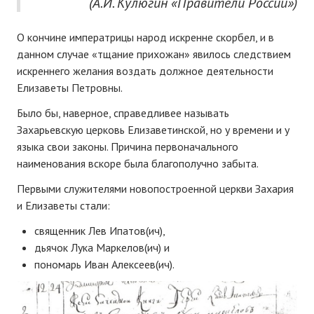
(А.И. Кулюгин «Правители России»)
О кончине императрицы народ искренне скорбел, и в
данном случае «тщание прихожан» явилось следствием
искреннего желания воздать должное деятельности
Елизаветы Петровны.
Было бы, наверное, справедливее называть
Захарьевскую церковь Елизаветинской, но у времени и у
языка свои законы. Причина первоначального
наименования вскоре была благополучно забыта.
Первыми служителями новопостроенной церкви Захария
и Елизаветы стали:
священник Лев Ипатов(ич),
дьячок Лука Маркелов(ич) и
пономарь Иван Алексеев(ич).