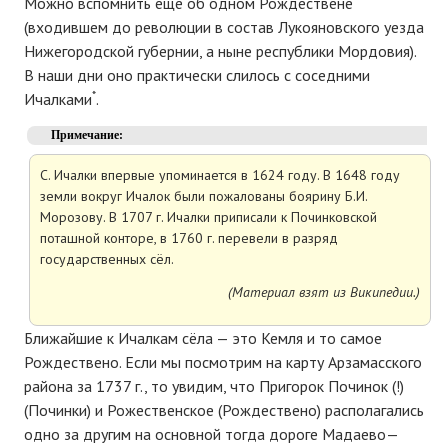
Можно вспомнить ещё об одном Рождествене
(входившем до революции в состав Лукояновского уезда
Нижегородской губернии, а ныне республики Мордовия).
В наши дни оно практически слилось с соседними
*
Ичалками
.
Примечание:
С. Ичалки впервые упоминается в 1624 году. В 1648 году
земли вокруг Ичалок были пожалованы боярину Б.И.
Морозову. В 1707 г. Ичалки приписали к Починковской
поташной конторе, в 1760 г. перевели в разряд
государственных сёл.
(Материал взят из Википедии.)
Ближайшие к Ичалкам сёла — это Кемля и то самое
Рождествено. Если мы посмотрим на карту Арзамасского
района за 1737 г., то увидим, что Пригорок Починок (!)
(Починки) и Рожественское (Рождествено) располагались
одно за другим на основной тогда дороге Мадаево—