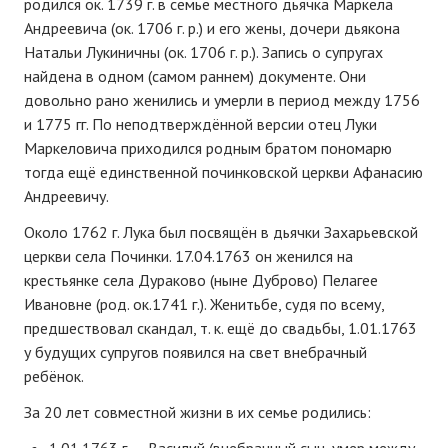
родился ок. 1739 г. в семье местного дьячка Маркела
Андреевича (ок. 1706 г. р.) и его жены, дочери дьякона
Натальи Лукиничны (ок. 1706 г. р.). Запись о супругах
найдена в одном (самом раннем) документе. Они
довольно рано женились и умерли в период между 1756
и 1775 гг. По неподтверждённой версии отец Луки
Маркеловича приходился родным братом пономарю
тогда ещё единственной починковской церкви Афанасию
Андреевичу.
Около 1762 г. Лука был посвящён в дьячки Захарьевской
церкви села Починки. 17.04.1763 он женился на
крестьянке села Дураково (ныне Дуброво) Пелагее
Ивановне (род. ок.1741 г.). Женитьбе, судя по всему,
предшествовал скандал, т. к. ещё до свадьбы, 1.01.1763
у будущих супругов появился на свет внебрачный
ребёнок.
За 20 лет совместной жизни в их семье родились:
1.01.1763 г. — Василий (внебрачный сын, умер между