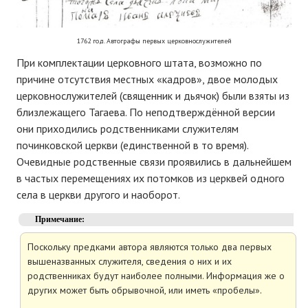
1762 год. Автографы первых церковнослужителей
При комплектации церковного штата, возможно по
причине отсутствия местных «кадров», двое молодых
церковнослужителей (священник и дьячок) были взяты из
близлежащего Тагаева. По неподтверждённой версии
они приходились родственниками служителям
починковской церкви (единственной в то время).
Очевидные родственные связи проявились в дальнейшем
в частых перемещениях их потомков из церквей одного
села в церкви другого и наоборот.
Примечание:
Поскольку предками автора являются только два первых
вышеназванных служителя, сведения о них и их
родственниках будут наиболее полными. Информация же о
других может быть обрывочной, или иметь «пробелы».