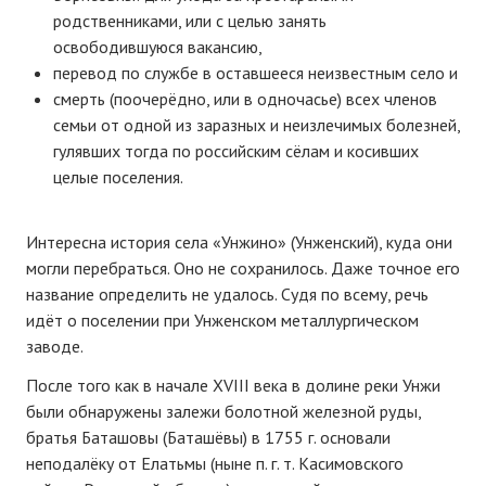
родственниками, или с целью занять
освободившуюся вакансию,
перевод по службе в оставшееся неизвестным село и
смерть (поочерёдно, или в одночасье) всех членов
семьи от одной из заразных и неизлечимых болезней,
гулявших тогда по российским сёлам и косивших
целые поселения.
Интересна история села «Унжино» (Унженский), куда они
могли перебраться. Оно не сохранилось. Даже точное его
название определить не удалось. Судя по всему, речь
идёт о поселении при Унженском металлургическом
заводе.
После того как в начале XVIII века в долине реки Унжи
были обнаружены залежи болотной железной руды,
братья Баташовы (Баташёвы) в 1755 г. основали
неподалёку от Елатьмы (ныне п. г. т. Касимовского