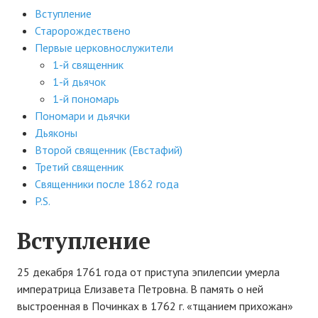
Вступление
АРХИВ
Старорождествено
Первые церковнослужители
Форум
1-й священник
1-й дьячок
Авто
1-й пономарь
Статьи
Пономари и дьячки
Дьяконы
Автоновости
Второй священник (Евстафий)
Третий священник
Авто: видеоматериалы
Священники после 1862 года
Статьи
P.S.
ПОИСК
Вступление
25 декабря 1761 года от приступа эпилепсии умерла
императрица Елизавета Петровна. В память о ней
выстроенная в Починках в 1762 г. «тщанием прихожан»