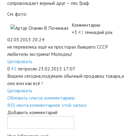
сопровождает верный друг — пес Граф.
АРХИВ
См. фото:
Форум
Комментарии
+3
#2
геннадий рок
Авто
02.03.2013 20:24
не перевелись ещё на просторах бывшего СССР
Статьи
любители экстрима! Молодец!
Цитировать
Автоновости
0
#1
петросян
23.02.2013 17:07
Авто: видеоматериалы
Видели сегодня,подумали обычный продавец товара,а
оно вон как всё !
Статьи
Цитировать
Обновить список комментариев
ПОИСК
RSS лента комментариев этой записи
Добавить комментарий