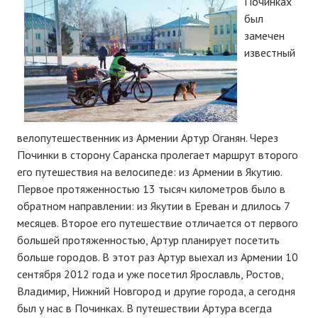
Починках
Новости Починок
был
Новости культуры
замечен
известный
Наши новости
ФОТОГАЛЕРЕЯ
ИНФОРМАЦИЯ
велопутешественник из Армении Артур Оганян. Через
Починки в сторону Саранска пролегает маршрут второго
О Починках
его путешествия на велосипеде: из Армении в Якутию.
Первое протяженностью 13 тысяч километров было в
План Починок
обратном направлении: из Якутии в Ереван и длилось 7
Карта Починковского района
месяцев. Второе его путешествие отличается от первого
большей протяженностью, Артур планирует посетить
Схема Починок
больше городов. В этот раз Артур выехал из Армении 10
сентября 2012 года и уже посетил Ярославль, Ростов,
О САЙТЕ
Владимир, Нижний Новгород и другие города, а сегодня
был у нас в Починках. В путешествии Артура всегда
Контакты