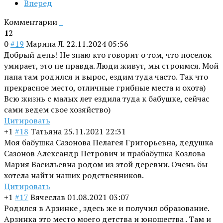
Вперед
Комментарии
1
2
0
#19
Марина Л.
22.11.2024 05:56
Добрый день! Не знаю кто говорит о том, что поселок
умирает, это не правда. Люди живут, мы строимся. Мой
папа там родился и вырос, ездим туда часто. Так что
прекрасное место, отличные грибные места и охота)
Всю жизнь с малых лет ездила туда к бабушке, сейчас
сами ведем свое хозяйство)
Цитировать
+1
#18
Татьяна
25.11.2021 22:31
Моя бабушка Сазонова Пелагея Григорьевна, дедушка
Сазонов Александр Петрович и прабабушка Козлова
Мария Васильевна родом из этой деревни. Очень бы
хотела найти наших родственников.
Цитировать
+1
#17
Вячеслав
01.08.2021 03:07
Родился в Арзинке , здесь же и получил образование.
Арзинка это место моего детства и юношества . Там и