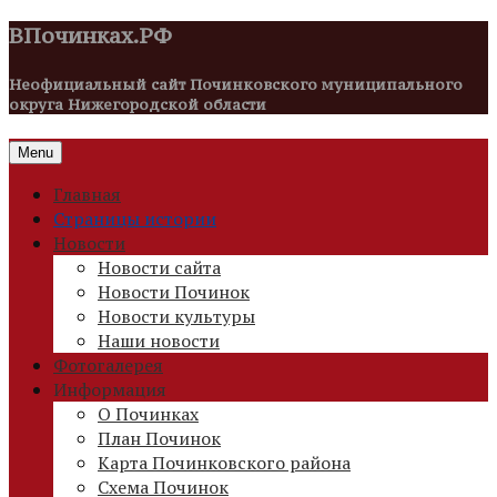
ВПочинках.РФ
Неофициальный сайт Починковского муниципального
округа Нижегородской области
Menu
Главная
Страницы истории
Новости
Новости сайта
Новости Починок
Новости культуры
Наши новости
Фотогалерея
Информация
О Починках
План Починок
Карта Починковского района
Схема Починок