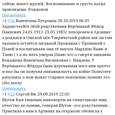
сейчас много друзей . Воспоминание и грусть когда
приезжаешь .Родионов
Цитировать
+1
#16
Валентина Петровна
28.10.2019 06:07
Здравствуйте .Мой родственник Вербицкий Фёдор
Павлович 24.01.1912-23.05.1983г похоронен в Арзинке
а родился в Омской обл Таврический район как он там
оказался остаётся загадкой Проживал с Прониной т
Полей и воспитывали они её внучек Маркину Валю и
Таню ( т.к их мать умерла )Знаю что о смерти заявляла
Ведышева Валентина Васильевна с. Мадаева .У
Вербицкого Фёдора была деревянная нога или протез
и яко бы он получил инвалидность на войне Помогите
разузнать о нем может старшее поколение помнит его
(без ноги)
Цитировать
+1
#15
Сергей Вю
29.09.2019 22:05
Шутов Был главным инженером на спиртзаводе имя,
отчество не помню, генерал Шутов -его родственник .
Приезжал к нам в Арзинку на открытие обелиска у