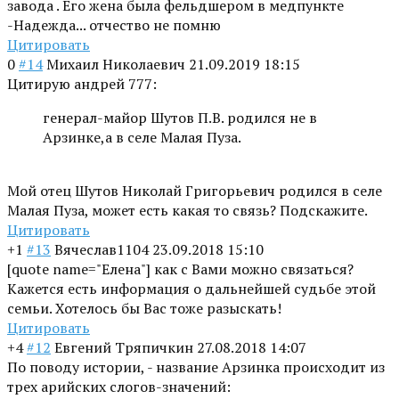
завода . Его жена была фельдшером в медпункте
-Надежда... отчество не помню
Цитировать
0
#14
Михаил Николаевич
21.09.2019 18:15
Цитирую андрей 777:
генерал-майор Шутов П.В. родился не в
Арзинке,а в селе Малая Пуза.
Мой отец Шутов Николай Григорьевич родился в селе
Малая Пуза, может есть какая то связь? Подскажите.
Цитировать
+1
#13
Вячеслав1104
23.09.2018 15:10
[quote name="Елена"] как с Вами можно связаться?
Кажется есть информация о дальнейшей судьбе этой
семьи. Хотелось бы Вас тоже разыскать!
Цитировать
+4
#12
Евгений Тряпичкин
27.08.2018 14:07
По поводу истории, - название Арзинка происходит из
трех арийских слогов-значений: