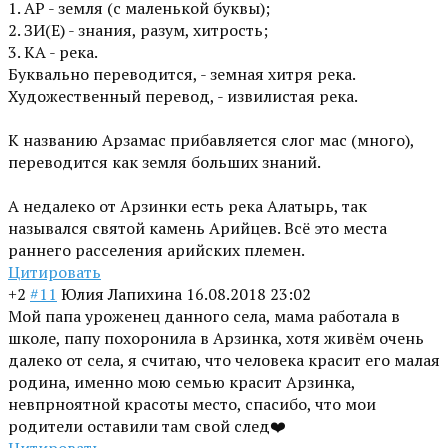
1. АР - земля (с маленькой буквы);
2. ЗИ(Е) - знания, разум, хитрость;
3. КА - река.
Буквально переводится, - земная хитря река.
Художественный перевод, - извилистая река.
К названию Арзамас прибавляется слог мас (много),
переводится как земля больших знаний.
А недалеко от Арзинки есть река Алатырь, так
назывался святой камень Арийцев. Всё это места
раннего расселения арийских племен.
Цитировать
+2
#11
Юлия Лапихина
16.08.2018 23:02
Мой папа уроженец данного села, мама работала в
школе, папу похоронила в Арзинка, хотя живём очень
далеко от села, я считаю, что человека красит его малая
родина, именно мою семью красит Арзинка,
невпрноятной красоты место, спасибо, что мои
родители оставили там свой след❤️