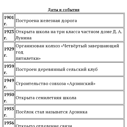
Даты и события
1901
Построена железная дорога
г.
1923
Открыта школа на три класса частном доме Д. А.
г.
Лунина
Организован колхоз «Четвёртый завершающий
1929
год
г.
пятилетки»
1939
Построен деревянный сельский клуб
г.
1949
Строительство совхоза «Арзинский»
г.
1950
Открыта семилетняя школа
г.
1955
Посёлок стал называтся Арзинка
г.
1956
Открыто отделение связи